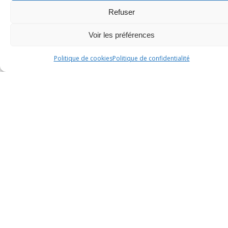
Refuser
social au
Voir les préférences
Politique de cookies
Politique de confidentialité
groupe OC
Santé
30 septembre 2023
Presse